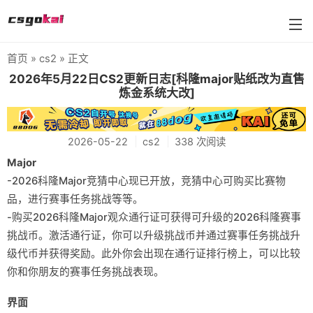
首页
»
cs2
» 正文
farmskins
2026年5月22日CS2更新日志[科隆major贴纸改为直售
炼金系统大改]
88dog
flamecases
2026-05-22
cs2
338 次阅读
88hash-jp
Major
-2026科隆Major竞猜中心现已开放，竞猜中心可购买比赛物
品，进行赛事任务挑战等等。
-购买2026科隆Major观众通行证可获得可升级的2026科隆赛事
挑战币。激活通行证，你可以升级挑战币并通过赛事任务挑战升
级代币并获得奖励。此外你会出现在通行证排行榜上，可以比较
你和你朋友的赛事任务挑战表现。
界面