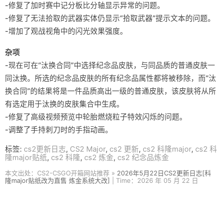
-修复了加时赛中记分板比分轴显示异常的问题。
-修复了无法拾取的武器实体仍显示“拾取武器”提示文本的问题。
-增加了观战视角中的闪光效果强度。
杂项
-现在可在“汰换合同”中选择纪念品皮肤，与同品质的普通皮肤一
同汰换。所选的纪念品皮肤的所有纪念品属性都将被移除，而“汰
换合同”的结果将是一件品质高出一级的普通皮肤，该皮肤将从所
有选定用于汰换的皮肤集合中生成。
-修复了高级视频预览中轮胎燃烧粒子特效闪烁的问题。
-调整了手持刺刀时的手指动画。
标签:
cs2更新日志
,
CS2 Major
,
cs2 更新
,
cs2 科隆major
,
cs2 科
隆major贴纸
,
cs2 科隆
,
cs2 炼金
,
cs2 纪念品炼金
本文出处：CS2-CSGO开箱网站推荐 »
2026年5月22日CS2更新日志[科
隆major贴纸改为直售 炼金系统大改]
| Time：2026 年 05 月 22 日