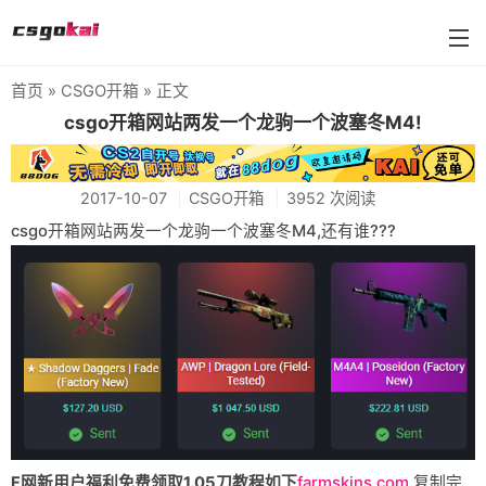
首页
»
CSGO开箱
» 正文
farmskins
csgo开箱网站两发一个龙驹一个波塞冬M4!
88dog
2017-10-07
CSGO开箱
3952 次阅读
flamecases
csgo开箱网站两发一个龙驹一个波塞冬M4,还有谁???
88hash-jp
F网新用户福利免费领取1.05刀教程如下
farmskins.com
复制完