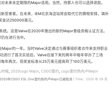
然对未来未定期限的Major适用。当然，持票人也可以选择退款。
的最新受害者。在未来，IEM北京海淀站将会取代它的赛程安排，填补
金达250000美元。
。这是Valve在2020年推出的新的Major晋级资格认证方法。
都仍在进行当中。
有Major的一年。当时Valve决定通过与赛事组织者合作来支持职业
er上成功进行了首次实验后，Valve在接下来的两年中每年举办了三场
减少到每年两次，但奖金标准从25万美元提高到了100万美元。
什么时候
,
2020csgo Major
,
CSGO里约
,
csgo里约热内卢Major
20年CSGO ESL One里约热内卢Major已被取消
| Time：2020 年 09 月