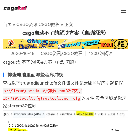
首页
»
CSGO资讯
,
CSGO教程
» 正文
farmskins
csgo启动不了的解决方案（启动闪退）
88dog
2020-10-16
CSGO资讯
,
CSGO教程
4209 次阅读
flamecases
csgo启动不了的解决方案（启动闪退）
88hash-jp
排查电脑里面哪些程序冲突
查找以下trustedlaunch.cfg文件该文件记录哪些程序引起错误
x:\Steam\userdata\你的steam32位数字
的文件 黄色区域是你玩
ID\730\local\cfgtrustedlaunch.cfg
家steram32位id