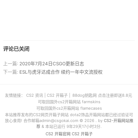
评论已关闭
上一篇:
2020年7月24日CSGO更新日志
下一篇:
ESL与虎牙达成合作 续约一年中文流授权
友情链接：
CS2 资讯
|
CS2 开箱子
|
88dog钥匙网 点击注册即送8.8元
可取回国外cs2开箱网站 farmskins
可取回国外cs2开箱网站 flamecases
本站推荐发布的CS2网页开箱子网站 dota2饰品开箱网站都已经过验证可
放心食用! 合作邮箱
admin@csgokai.com
© 2026 . by
CS2-开箱网站推
荐
& 本站已运行 9年29天17小时3分.
CS2 开箱官网
CS2 开箱子