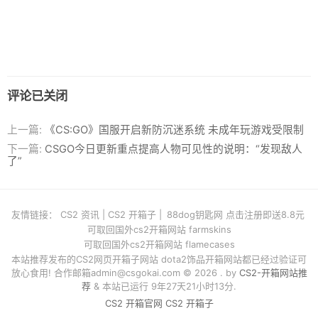
评论已关闭
上一篇:
《CS:GO》国服开启新防沉迷系统 未成年玩游戏受限制
下一篇:
CSGO今日更新重点提高人物可见性的说明：“发现敌人
了”
友情链接：
CS2 资讯
|
CS2 开箱子
|
88dog钥匙网 点击注册即送8.8元
可取回国外cs2开箱网站 farmskins
可取回国外cs2开箱网站 flamecases
本站推荐发布的CS2网页开箱子网站 dota2饰品开箱网站都已经过验证可
放心食用! 合作邮箱
admin@csgokai.com
© 2026 . by
CS2-开箱网站推
荐
& 本站已运行 9年27天21小时13分.
CS2 开箱官网
CS2 开箱子