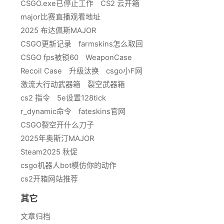
CSGO.exe已停止工作
CS2 云开箱
major比赛直播观看地址
2025 布达佩斯MAJOR
CSGO更新记录
farmskins怎么取回
CSGO fps被锁60
WeaponCase
Recoil Case
升级汰换
csgo小F网
激流大行动武器箱
裂空武器箱
cs2 指令
5e设置128tick
r_dynamic命令
fateskins官网
CSGO裂空开什么刀子
2025年奥斯汀MAJOR
Steam2025 秋促
csgo机器人bot模仿你的动作
cs2开箱网站推荐
其它
文章归档