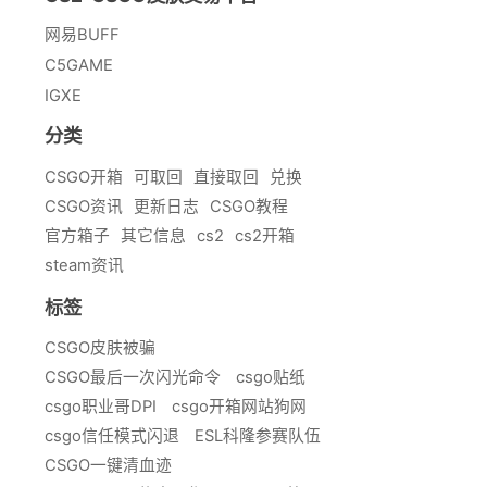
网易BUFF
C5GAME
IGXE
分类
CSGO开箱
可取回
直接取回
兑换
CSGO资讯
更新日志
CSGO教程
官方箱子
其它信息
cs2
cs2开箱
steam资讯
标签
CSGO皮肤被骗
CSGO最后一次闪光命令
csgo贴纸
csgo职业哥DPI
csgo开箱网站狗网
csgo信任模式闪退
ESL科隆参赛队伍
CSGO一键清血迹