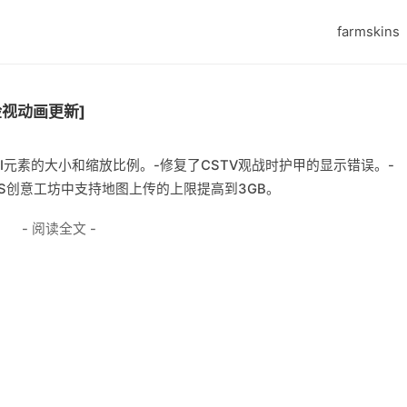
farmskins
7检视动画更新]
UI元素的大小和缩放比例。-修复了CSTV观战时护甲的显示错误。-
CS创意工坊中支持地图上传的上限提高到3GB。
- 阅读全文 -