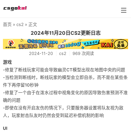
首页
»
cs2
» 正文
farmskins
2024年11月20日CS2更新日志
88dog
2024-11-20
cs2
969 次阅读
flamecases
游戏
88hash-jp
-修复了断线玩家可能会导致幽灵CT模型出现在地图中央的问题
-当检测到断线时，断线玩家的模型会立即自杀，而不是在某些条
件下再停留10秒钟
-修复了一个由于在泼水过程中视角变化的原因导致伤害预测不准
确的问题
-即使在没有开启友伤的情况下，只要服务器设置将队友视为敌
人，玩家射击队友时仍然会受到延迟补偿机制的影响
UI