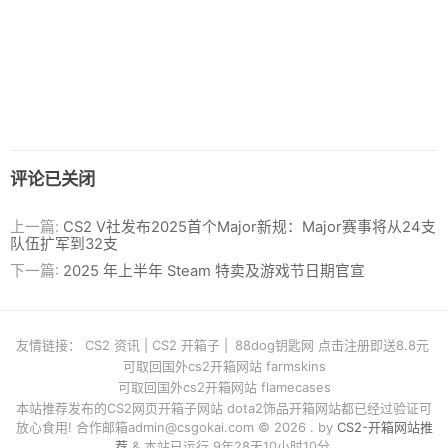
评论已关闭
上一篇:
CS2 V社发布2025首个Major新规：Major赛事将从24支
队伍扩军到32支
下一篇:
2025 年上半年 Steam 特卖及游戏节日期官宣
友情链接：
CS2 资讯
|
CS2 开箱子
|
88dog钥匙网 点击注册即送8.8元
可取回国外cs2开箱网站 farmskins
可取回国外cs2开箱网站 flamecases
本站推荐发布的CS2网页开箱子网站 dota2饰品开箱网站都已经过验证可
放心食用! 合作邮箱
admin@csgokai.com
© 2026 . by
CS2-开箱网站推
荐
& 本站已运行 9年28天10小时10分.