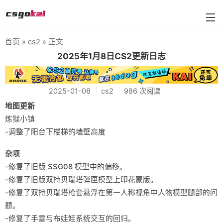
首页
»
cs2
» 正文
farmskins
2025年1月8日CS2更新日志
88dog
2025-01-08
cs2
986 次阅读
flamecases
地图更新
88hash-jp
炼狱小镇
-调整了阳台下楼梯的墙壁高度
杂项
-修复了旧版 SSG08 模型中的偏移。
-修复了旧版双持贝瑞塔弹匣模型上印花蒙版。
-修复了双持贝瑞塔枪套悬浮在第一人称视角中人物模型腿部的问
题。
-修复了手雷与布娃娃系统交互的回归。