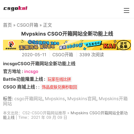
首页
»
CSGO开箱
» 正文
farmskins
Mvpskins CSGO开箱网站全新功能上线
88dog
2020-05-11
CSGO开箱
3399 次阅读
flamecases
incsgoCSGO开箱网站全新功能上线
88hash-jp
官方地址 :
incsgo
Battle功能隆重上线 :
玩家在线比拼
CSGO 商城上线 :
:
饰品皮肤兑换秒取回
标签:
csgo开箱网站
,
Mvpskins
,
Mvpskins官网
,
Mvpskins开箱
网站
本文出处：CS2-CSGO开箱网站推荐 »
Mvpskins CSGO开箱网站全新功
能上线
| Time：2021 年 09 月 09 日