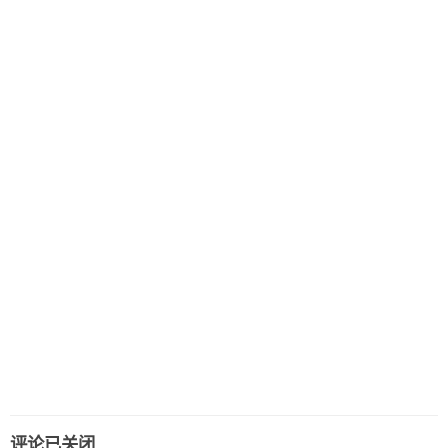
评论已关闭