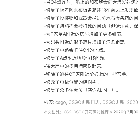
-当C4爆炸时，船上的加农炮会向大海发射炮弹
-修复了隔着防水布板条箱还能在雷达上发现
-修复了投掷物和武器会掉进防水布板条箱的
-修复了海鸥不会被打死的问题（但请注意，
-为T家至A附近的房屋增加了更多细节。
-为码头附近的很多道具增加了渲染距离。
-修复了中路会卡住C4的地点。
-修复了A点附近地形位移问题。
-将大厅中的多堵墙密封起来。
-移除了通往CT家附近阶梯上的一些苔藓。
-修改了电梯位置的棕榈树。
-修复了众多像素位（感谢ALIN！）。
标签:
csgo
,
CSGO更新日志
,
CSGO更新
,
202
本文出处：CS2-CSGO开箱网站推荐 »
2020年7月