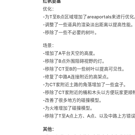
红帆要塞
优化：
-为T至B点区域增加了areaportals来进行优
-调整了一些道具的渲染淡出距离以提高性能
-移除了一些不必要的树叶。
场景：
-增加了A平台天空的高度。
-移除了B点外围阻碍视野的灯。
-移除了CT至B的一些树叶以提高可见性。
-修复了中路A连接附近的高架点。
-为CT家附近土路的角落增加了一些盒子。
-移除了CT家附近的桶和木头以方便玩家更顺
-改善了很多地方的碰撞模型。
-为火堆增加了碰撞模型。
-移除了T至A点上方、A点、以及中路上方错
其他：