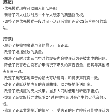
[匹配]
-优先模式现在可以四人组队匹配。
-新增了四人组队时另一个单人玩家的票选豁免权。
-调整了在优先模式一段时间不活跃后重新评定CS综合得分的算
法。
[音频]
-减少了投掷物弹跳声音的最大可听距离。
-改善了遮挡滤波的质量。
-解决了有时攻击者击中时的爆头声会被误认为是被击中的问题。
-降低了受害者在没有护甲情况下爆头的声音音量，使其与其他爆
头音量一致。
-改变了跳跃落地声音的最大可听距离，和脚步声距离一致。
-改变了跳跃落地声音的衰减曲线，以更好地传送距离。
-改善了燃烧瓶的灭火效果，当多人同时使用时听起来更好。
-恢复了玩家旋转导致拆除C4过程被打断时会产生的火花音效反
馈。
-修复了距离非常接近的情况下，受害者的死亡呻吟可能被误认为