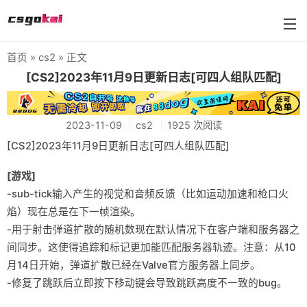
首页
»
cs2
» 正文
farmskins
[CS2]2023年11月9日更新日志[可四人组队匹配]
88dog
2023-11-09
cs2
1925 次阅读
flamecases
[CS2]2023年11月9日更新日志[可四人组队匹配]
88hash-jp
[游戏]
-sub-tick输入产生的视觉和音频反馈（比如运动加速和枪口火
焰）现在总是在下一帧渲染。
-用于射击弹道扩散的随机数现在默认情况下在客户端和服务器之
间同步。这使得追踪和标记更加能匹配服务器轨迹。注意：从10
月14日开始，弹道扩散已经在Valve官方服务器上同步。
-修复了跳跃后立即按下移动键会导致跳跃高度不一致的bug。