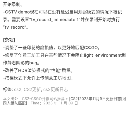
开始录制。
-CSTV demo现在可以在没有延迟启用观察模式的情况下被记
录。需要设置“tv_record_immediate 1”并在录制开始时执行
“tv_record”。
[杂项]
-调整了一些印花的磨损值，以更好地匹配CS:GO。
-修复了创意工坊工具在某些情况下会阻止light_environment制
作静态阴影的bug。
-改善了HDR渲染模式的“性能”质量。
-搭档模式下允许上传创意工坊地图。
标签:
cs2
,
CS2更新
,
cs2更新日志
本文出处：CS2-CSGO开箱网站推荐 »
[CS2]2023年11月9日更新日志[可
四人组队匹配]
| Time：2023 年 11 月 09 日