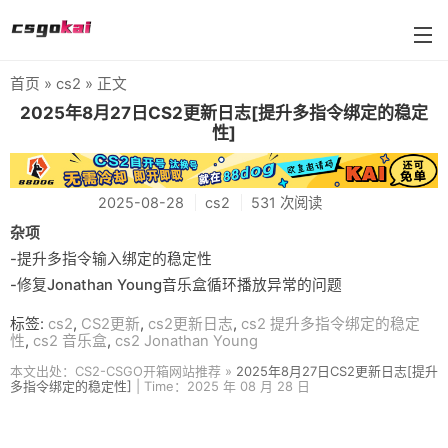
首页
»
cs2
» 正文
farmskins
2025年8月27日CS2更新日志[提升多指令绑定的稳定
性]
88dog
flamecases
2025-08-28
cs2
531 次阅读
88hash-jp
杂项
-提升多指令输入绑定的稳定性
-修复Jonathan Young音乐盒循环播放异常的问题
标签:
cs2
,
CS2更新
,
cs2更新日志
,
cs2 提升多指令绑定的稳定
性
,
cs2 音乐盒
,
cs2 Jonathan Young
本文出处：CS2-CSGO开箱网站推荐 »
2025年8月27日CS2更新日志[提升
多指令绑定的稳定性]
| Time：2025 年 08 月 28 日