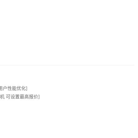
0 用户性能优化]
端机 可设置最高报价]