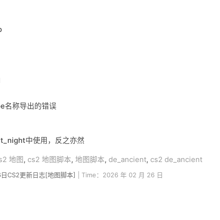
p
d
Type名称导出的错误
ent_night中使用，反之亦然
s2 地图
,
cs2 地图脚本
,
地图脚本
,
de_ancient
,
cs2 de_ancient
26日CS2更新日志[地图脚本]
| Time：2026 年 02 月 26 日