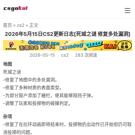
首页
»
cs2
» 正文
farmskins
2026年5月15日CS2更新日志[死城之谜 修复多处漏洞]
88dog
2026-05-15
cs2
283 次阅读
flamecases
地图
88hash-jp
死城之谜
-修复了地图中的多处漏洞。
-修复了多种材质的表面类型。
-为部分窗户添加了栅栏，使其能够阻挡子弹。
-调整了玩家和投掷物的碰撞判定。
杂项
-修复了在拉环动画即将结束时，投掷物扔出动作已开始但仍可取
消投掷的问题。