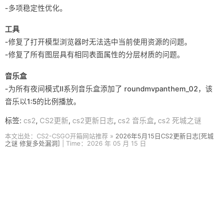
-多项稳定性优化。
工具
-修复了打开模型浏览器时无法选中当前使用资源的问题。
-修复了所有图层具有相同表面属性的分层材质的问题。
音乐盒
-为所有夜间模式II系列音乐盒添加了 roundmvpanthem_02，该
音乐以1:5的比例播放。
标签:
cs2
,
CS2更新
,
cs2更新日志
,
cs2 音乐盒
,
cs2 死城之谜
本文出处：CS2-CSGO开箱网站推荐 »
2026年5月15日CS2更新日志[死城
之谜 修复多处漏洞]
| Time：2026 年 05 月 15 日