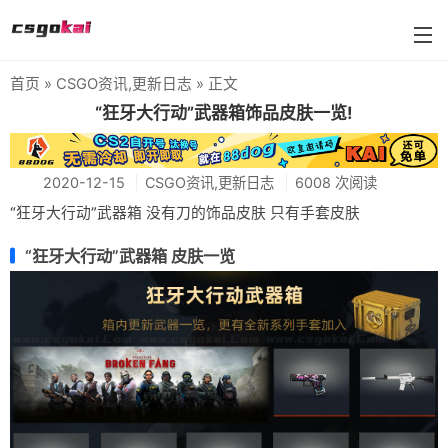
首页
»
CSGO资讯
,
更新日志
» 正文
farmskins
“狂牙大行动”武器箱饰品皮肤一览!
88dog
2020-12-15
CSGO资讯
,
更新日志
6008 次阅读
flamecases
“狂牙大行动”武器箱 没有刀的饰品皮肤 只有手套皮肤
88hash-jp
“狂牙大行动”武器箱 皮肤一览