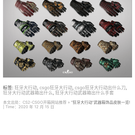
标签:
狂牙大行动
,
csgo狂牙大行动
,
csgo狂牙大行动出什么刀
,
狂牙大行动武器箱出什么
,
狂牙大行动武器箱出什么手套
本文出处：CS2-CSGO开箱网站推荐 »
“狂牙大行动”武器箱饰品皮肤一览!
| Time：2020 年 12 月 15 日