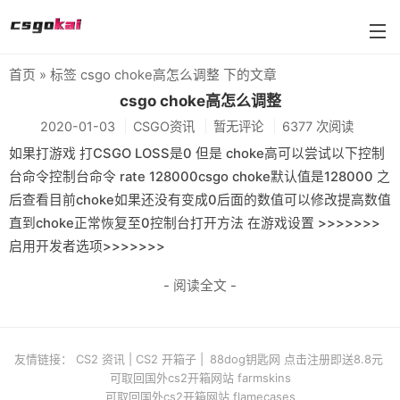
首页
» 标签 csgo choke高怎么调整 下的文章
farmskins
csgo choke高怎么调整
2020-01-03
CSGO资讯
暂无评论
6377 次阅读
88dog
如果打游戏 打CSGO LOSS是0 但是 choke高可以尝试以下控制
flamecases
台命令控制台命令 rate 128000csgo choke默认值是128000 之
后查看目前choke如果还没有变成0后面的数值可以修改提高数值
88hash-jp
直到choke正常恢复至0控制台打开方法 在游戏设置 >>>>>>>
启用开发者选项>>>>>>>
- 阅读全文 -
友情链接：
CS2 资讯
|
CS2 开箱子
|
88dog钥匙网 点击注册即送8.8元
可取回国外cs2开箱网站 farmskins
可取回国外cs2开箱网站 flamecases