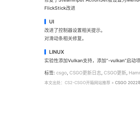
修复了SteamInput ActionSet被设置为Men
FlickStick改进
UI
改进了控制器设置相关提示。
对滑动条相关修复。
LINUX
实验性添加Vulkan支持，添加“-vulkan”启
标签:
csgo
,
CSGO更新日志
,
CSGO更新
,
Ham
本文出处：CS2-CSGO开箱网站推荐 »
CSGO 202