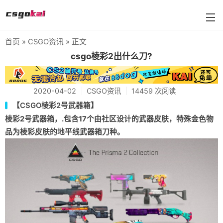
首页
»
CSGO资讯
» 正文
farmskins
csgo棱彩2出什么刀?
88dog
2020-04-02
CSGO资讯
14459 次阅读
flamecases
【CSGO棱彩2号武器箱】
88hash-jp
棱彩2号武器箱，.包含17个由社区设计的武器皮肤，特殊金色物
品为棱彩皮肤的地平线武器箱刀种。