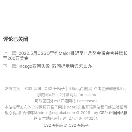
评论已关闭
上一篇:
2020.5月CSGO里约Major推迟至11月奖金将会合并增长
至200万美金
下一篇:
incsgo取回失败_取回提示错误怎么办
友情链接：
CS2 资讯
|
CS2 开箱子
|
88dog钥匙网 点击注册即送8.8元
可取回国外cs2开箱网站 farmskins
可取回国外cs2开箱网站 flamecases
本站推荐发布的CS2网页开箱子网站 dota2饰品开箱网站都已经过验证可
放心食用! 合作邮箱
admin@csgokai.com
© 2026 . by
CS2-开箱网站推
荐
& 本站已运行 9年27天16小时32分.
CS2 开箱官网
CS2 开箱子