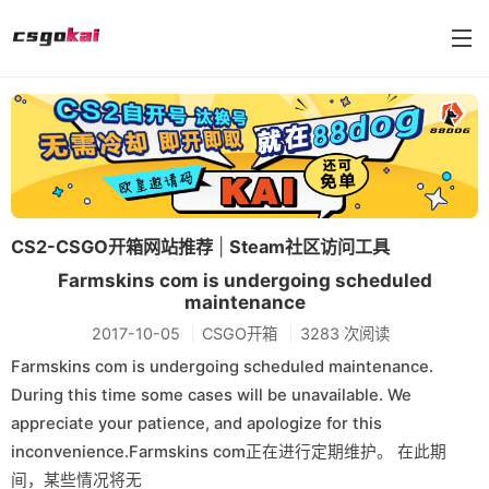
farmskins
88dog
flamecases
CS2-CSGO开箱网站推荐
|
Steam社区访问工具
88hash-jp
Farmskins com is undergoing scheduled
maintenance
2017-10-05
CSGO开箱
3283 次阅读
Farmskins com is undergoing scheduled maintenance.
During this time some cases will be unavailable. We
appreciate your patience, and apologize for this
inconvenience.Farmskins com正在进行定期维护。 在此期
间，某些情况将无