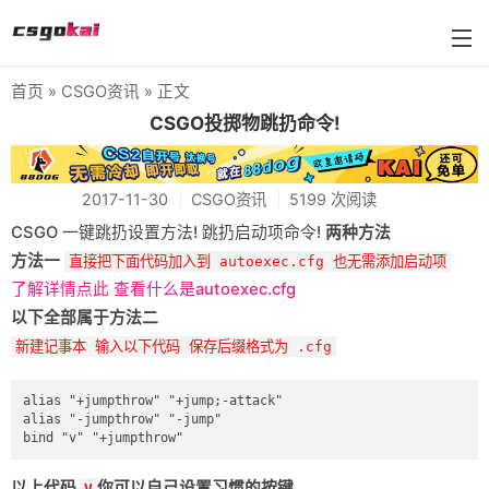
首页
»
CSGO资讯
» 正文
farmskins
CSGO投掷物跳扔命令!
88dog
2017-11-30
CSGO资讯
5199 次阅读
flamecases
CSGO 一键跳扔设置方法! 跳扔启动项命令!
两种方法
88hash-jp
方法一
直接把下面代码加入到 autoexec.cfg 也无需添加启动项
了解详情点此 查看什么是autoexec.cfg
以下全部属于方法二
新建记事本 输入以下代码 保存后缀格式为 .cfg
alias "+jumpthrow" "+jump;-attack"

alias "-jumpthrow" "-jump"

以上代码
你可以自己设置习惯的按键
V