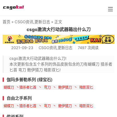
首页
»
CSGO资讯
,
更新日志
» 正文
farmskins
csgo激流大行动武器箱出什么刀
88dog
2021-09-23
CSGO资讯
,
更新日志
7497 次阅读
flamecases
csgo激流大行动武器箱出什么刀!
88hash-jp
本次更新包含五个系列的饰品皮肤包含的刀有蝴蝶刀 猎杀者
匕首 弯刀 鲍伊猎刀 暗影双匕!
伽玛多普勒系列 (绿宝石)
蝴蝶刀 丶猎杀者匕首 丶 弯刀 丶 鲍伊猎刀 丶 暗影双匕
自由之手系列
蝴蝶刀 丶猎杀者匕首 丶 弯刀 丶 鲍伊猎刀 丶 暗影双匕
传说系列