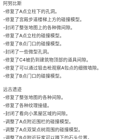
阿努比斯
-修复了A点立柱下的孔洞。
-修复了宫殿步道楼梯上方的碰撞模型。
-封闭了整张地图上的各种微间隙。
-修复了A点立柱的碰撞模型。
-修复了B点门口的碰撞模型。
-封闭了一些微型孔洞。
-修复了C4被扔到建筑物顶部的道具间隙。
-修复了可以通过狙击枪观察A包点的细微墙隙。
-修复了B点门口的碰撞模型。
远古遗迹
-修复了整张地图的各种间隙。
-修复了各种纹理接缝。
-封闭了看向小黑屋区域的间隙。
-调整了A点附近围栏的碰撞模型。
-调整了A点双架点树周围的碰撞模型。
-调整了B点附近玩家可以蹲下的石头位置。