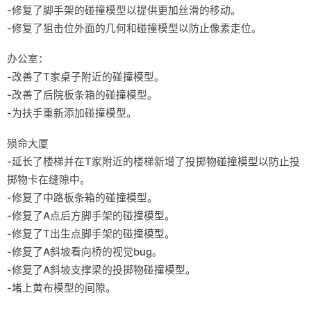
-修复了脚手架的碰撞模型以提供更加丝滑的移动。
-修复了狙击位外面的几何和碰撞模型以防止像素走位。
办公室：
-改善了T家桌子附近的碰撞模型。
-改善了后院板条箱的碰撞模型。
-为扶手重新添加碰撞模型。
殒命大厦
-延长了楼梯并在T家附近的楼梯新增了投掷物碰撞模型以防止投
掷物卡在缝隙中。
-修复了中路板条箱的碰撞模型。
-修复了A点后方脚手架的碰撞模型。
-修复了T出生点脚手架的碰撞模型。
-修复了A斜坡看向桥的视觉bug。
-修复了A斜坡支撑梁的投掷物碰撞模型。
-堵上黄布模型的间隙。