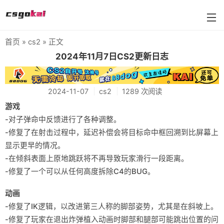
首页
»
cs2
» 正文
farmskins
2024年11月7日CS2更新日志
88dog
2024-11-07
cs2
1289 次阅读
flamecases
游戏
88hash-jp
-对子弹命中反馈进行了各种调整。
-修复了在射击过程中，延迟补偿会将目标命中框回溯到比屏幕上
显示更早的情况。
-在倾斜表面上原地跳跃将不再导致玩家滑行一段距离。
-修复了一个可以从任何高度拆除C4的BUG。
动画
-修复了IK逻辑，以改进第三人称的脚部姿势，尤其是在斜坡上。
-修复了玩家在退出炸弹植入动画时脚部和腿部可能跳出位置的问