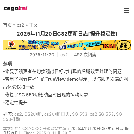
首页
»
cs2
» 正文
farmskins
2025年11月20日CS2更新日志[提升稳定性]
88dog
2025-11-20
cs2
492 次阅读
flamecases
杂项
88hash-jp
-修复了观察者在切换观战目标时出现的后期效果处理的问题
-禁用了观看直播时的TrueView demo显示，以与服务器端的观
战体验保持一致
-修复了SG 553切枪动画时出现的抖动问题
-稳定性提升
标签:
cs2
,
CS2更新
,
cs2更新日志
,
SG 553
,
cs2 SG 553
,
SG
553抖动
本文出处：CS2-CSGO开箱网站推荐 »
2025年11月20日CS2更新日志[提
升稳定性]
| Time：2025 年 11 月 20 日