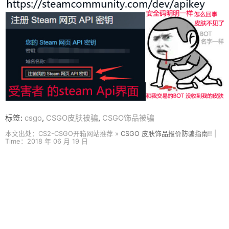
标签:
csgo
,
CSGO皮肤被骗
,
CSGO饰品被骗
本文出处：CS2-CSGO开箱网站推荐 »
CSGO 皮肤饰品报价防骗指南!!
|
Time：2018 年 06 月 19 日