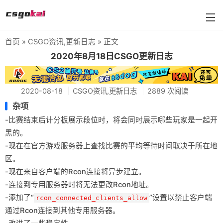
首页
»
CSGO资讯
,
更新日志
» 正文
farmskins
2020年8月18日CSGO更新日志
88dog
2020-08-18
CSGO资讯
,
更新日志
2889 次阅读
flamecases
杂项
88hash-jp
-比赛结束后计分板展示段位时，将会同时展示哪些玩家是一起开
黑的。
-现在在官方游戏服务器上查找比赛的平均等待时间取决于所在地
区。
-现在来自客户端的Rcon连接将异步建立。
-连接到专用服务器时将无法更改Rcon地址。
-添加了“
”设置以禁止客户端
rcon_connected_clients_allow
通过Rcon连接到其他专用服务器。