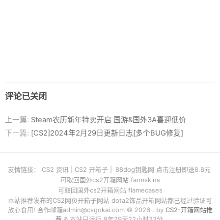
评论已关闭
上一篇:
Steam农历新年特卖开启 国游&国外3A喜迎低价
下一篇:
[CS2]2024年2月29日更新日志[多个BUG修复]
友情链接：
CS2 资讯
|
CS2 开箱子
|
88dog钥匙网 点击注册即送8.8元
可取回国外cs2开箱网站 farmskins
可取回国外cs2开箱网站 flamecases
本站推荐发布的CS2网页开箱子网站 dota2饰品开箱网站都已经过验证可
放心食用! 合作邮箱
admin@csgokai.com
© 2026 . by
CS2-开箱网站推
荐
& 本站已运行 9年29天22小时33分.