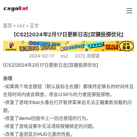
首页
»
cs2
» 正文
farmskins
[CS2]2024年2月17日更新日志[双键投掷优化]
88dog
2024-02-17
cs2
2072 次阅读
flamecases
[CS2]2024年2月17日更新日志[双键投掷优化]
88hash-jp
杂项
-如果两个攻击按钮（默认鼠标左右键）都保持足够长的时间并且
在短时间内彼此释放，将会以50％的力度投掷投掷物。
-修复了游戏中bot头像在打开暂停菜单后无法正确重新加载的问
题。
-修复了demo回放中上一回合按钮的行为。
-修复了游戏设置中无法清除按键绑定的问题。
-改善了遥测显示HUD元素的性能。