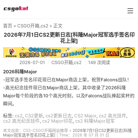
首页
»
CSGO开箱
,
cs2
» 正文
farmskins
2026年7月1日CS2更新日志[科隆Major冠军选手签名印
花上架]
88dog
flamecases
2026-07-01
CSGO开箱
,
cs2
149 次阅读
88hash-jp
2026科隆Major
-冠军选手签名印花现已在Major商店上架，祝贺Falcons战队！
-高光纪念挂件现已在Major商店上架，其中收录了2026科隆
Major每个阶段的各10个高光时刻，以及Falcons战队捧起奖杯的
瞬间。
标签:
cs2
,
CS2更新
,
cs2更新日志
,
CS2 Major
,
cs2 高光挂件
,
cs2 高光纪念挂件
,
cs2 Major印花
,
cs2 科隆Major冠军
本文出处：CS2-CSGO开箱网站推荐 »
2026年7月1日CS2更新日志[科隆
Major冠军选手签名印花上架]
| Time：2026 年 07 月 01 日